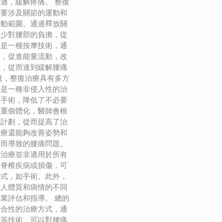
適，緩解疼痛。 整復
主要涉及關節的運動和
活動範圍。通過釋放關
減少對腰部的負擔，從
則是一種按摩技術，通
激，促進能量流動，改
應，從而達到緩解腰痛
說，整復治療具有多方
療是一種非侵入性的治
或手術，降低了不必要
注重個體化，醫師會根
療計劃，從而提高了治
治療還能夠改善姿勢和
勢而導致的腰痛問題。
復治療並非適用於所有
的脊椎疾病或損傷，可
方式，如手術。此外，
個人體質和病情的不同
業評估和指導。 總的
綜合性的治療方式，通
拿等技術，可以對腰痛