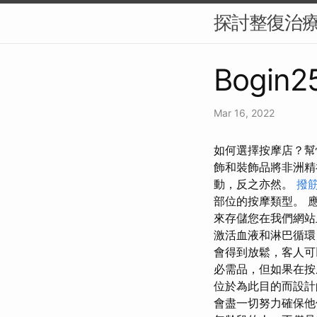
探討整復治
Bogin25
Mar 16, 2022
如何選擇按摩店？幫
飾和裝飾品將非洲精
動，反之亦然。
撥
部位的按摩類型。 應
來存儲您在我們網站
激活血液和淋巴循環
會得到放鬆，客人可
必需品，但如果在按
位於為此目的而設計
會盡一切努力確保他