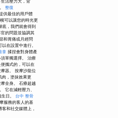
，生活壓力大，背
效。
整復
 來提供最佳的用戶體
香檳可以讓您的時光更
腳底，我們就會得到
器官的問題並協調其
節和胃痛或月經問
可以在設置中進行。
推拿
揉捏會對身體產
須單獨選擇。 治療
是便攜式的，可以在
摩器。 按摩沙龍位
遞至肌肉，塗抹效果更
摩全身。 石療超越
。 它在減輕壓力、
歲生日。
台中 整骨
摩服務的客人的基
博客和社交媒體上，