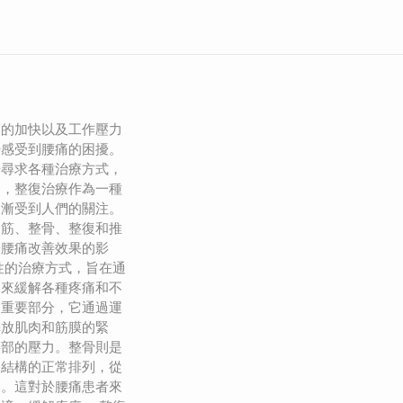
奏的加快以及工作壓力
始感受到腰痛的困擾。
始尋求各種治療方式，
中，整復治療作為一種
逐漸受到人們的關注。
撥筋、整骨、整復和推
於腰痛改善效果的影
性的治療方式，旨在通
，來緩解各種疼痛和不
個重要部分，它通過運
釋放肌肉和筋膜的緊
腰部的壓力。整骨則是
骼結構的正常排列，從
擦。這對於腰痛患者來