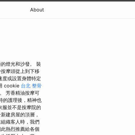
About
的燈光和沙發。 裝
中按摩頭從上到下移
速度或設置身體特定
ookie
台北 整骨
。 芳香精油按摩可
小時的護理後，精神也
衣服並不是按摩院的
於新建房屋的頂層，
在組織客人時，我們
因此熱烈推薦給各個