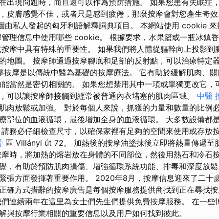
在出現問題時，而且還可以作為預防措施。 如果您患有失眠症
，皮膚感覺不佳，或者只是感到疲倦，那麼按摩會對您產生奇
hu 是一個由私人發起的匈牙利語解釋詞典項目。 本網站使用 cookie
管理信息中使用哪些 cookie。 根據要求，水果籃或一瓶冰鎮
式按摩中具有特殊的重要性。 如果我們將人體從軀幹向上投影到
的地圖。 按摩師通過按摩腳底和足部的反射點，可以治療特定
壓按摩是以傳統中醫為基礎的按摩療法。 它有助於緩解肌肉、關
功能當然是密切相關的。 如果您想禁用其中一項或單獨更改它，
，可以讓按摩師接觸到經常被普通內衣堵塞的肌肉區域。
中醫 
肌肉放鬆或加強。 對於每個人來說，抓獲的力量和數量的比例必
療部位的血液循環，最後增加全身的血液循環。 大多數設備都
，請務必仔細檢查尺寸，以確保家裡有足夠的空間來使用或存放按
骨
區 Villányi út 72。 加熱後的按摩油塗抹後立即將熱量傳
按摩時，將加熱的熔岩放在身體的不同部位，然後用熱石和冷石按
覺，有助於預防肌肉損傷、增強循環系統功能、排毒和深度放鬆
緊張方面發揮著重要作用。 2020年8月，按摩信息迎來了二十
正確方式措辭的按摩廣告是每個按摩服務提供商找到正在尋找按
我們連續兩年在這里為女士們先生們提供免費按摩服務。 在一些
解與按摩行業相關的重要信息以及用戶如何找到彼此。