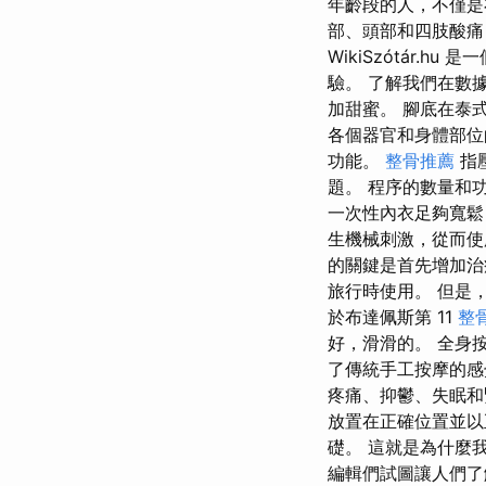
年齡段的人，不僅是
部、頭部和四肢酸痛
WikiSzótár.
驗。 了解我們在數據
加甜蜜。 腳底在泰
各個器官和身體部位
功能。
整骨推薦
指
題。 程序的數量和
一次性內衣足夠寬鬆
生機械刺激，從而使
的關鍵是首先增加治
旅行時使用。 但是
於布達佩斯第 11
整
好，滑滑的。 全身
了傳統手工按摩的感
疼痛、抑鬱、失眠和
放置在正確位置並以
礎。 這就是為什麼
編輯們試圖讓人們了