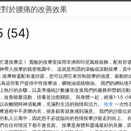
療對於腰痛的改善效果
 (54)
忙選按摩店！ 寬敞的按摩室採用非洲和印尼風格裝飾，配有舒適
神帶入按摩的親密氛圍中。 這就是所謂的滾輪或滾動按摩，其
筋
按摩椅還配有遙控器，您可以用它來控制按摩的強度、振動的
為這些客戶提供中性按摩油，礦物油或植物油。 我們的網站使用 c
上執行的步驟，以及準備統計數據並改進我們的服務和營銷活動
，改善能量流動，排毒並治愈關節。 與身體一起，經過1-1.5 
以在離開時神清氣爽，充滿對生活的熱情和活力。
推拿
一次性
摩過程中不弄髒內衣，很多顧客就會感到滿意。 我們的沙龍位
的私人公寓中，因此您不必從臨街的色情按摩沙龍走到街上。 
們在任何情況下都不會見面。 按摩是身體和靈魂最好的良藥，